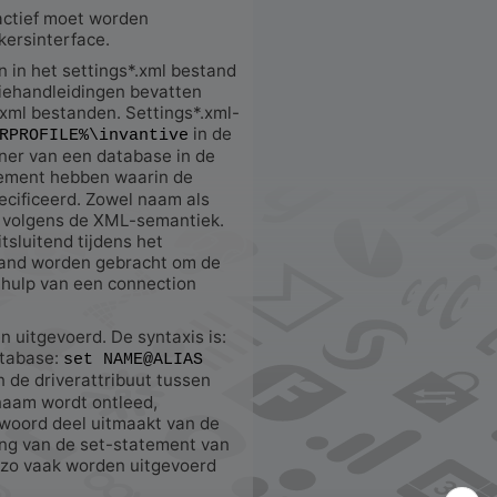
actief moet worden
kersinterface.
n in het settings*.xml bestand
tiehandleidingen bevatten
.xml bestanden. Settings*.xml-
in de
RPROFILE%\invantive
ner van een database in de
ement hebben waarin de
cificeerd. Zowel naam als
volgens de XML-semantiek.
tsluitend tijdens het
tand worden gebracht om de
ehulp van een connection
uitgevoerd. De syntaxis is:
atabase:
set NAME@ALIAS
 de driverattribuut tussen
naam wordt ontleed,
woord deel uitmaakt van de
ing van de set-statement van
e zo vaak worden uitgevoerd