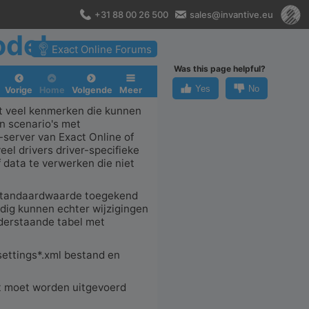
+31 88 00 26 500
sales@invantive.eu
odel
Exact Online Forums
Was this page helpful?
Yes
No
Vorige
Home
Volgende
Meer
t veel kenmerken die kunnen
n scenario's met
server van Exact Online of
l drivers driver-specifieke
f data te verwerken die niet
 standaardwaarde toegekend
odig kunnen echter wijzigingen
nderstaande tabel met
 settings*.xml bestand en
t moet worden uitgevoerd