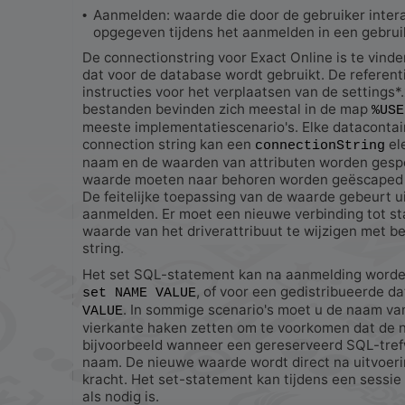
Aanmelden: waarde die door de gebruiker inter
•
opgegeven tijdens het aanmelden in een gebrui
De connectionstring voor Exact Online is te vinde
dat voor de database wordt gebruikt. De referen
instructies voor het verplaatsen van de settings*
bestanden bevinden zich meestal in de map
%USE
meeste implementatiescenario's. Elke datacontai
connection string kan een
el
connectionString
naam en de waarden van attributen worden gespe
waarde moeten naar behoren worden geëscaped 
De feitelijke toepassing van de waarde gebeurt ui
aanmelden. Er moet een nieuwe verbinding tot s
waarde van het driverattribuut te wijzigen met b
string.
Het set SQL-statement kan na aanmelding worden 
, of voor een gedistribueerde d
set NAME VALUE
. In sommige scenario's moet u de naam van
VALUE
vierkante haken zetten om te voorkomen dat de 
bijvoorbeeld wanneer een gereserveerd SQL-tref
naam. De nieuwe waarde wordt direct na uitvoer
kracht. Het set-statement kan tijdens een sessi
als nodig is.