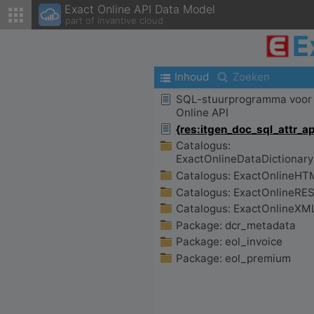
Exact Online API Data Model
part of invantive cloud
E
Inhoud
Zoeken