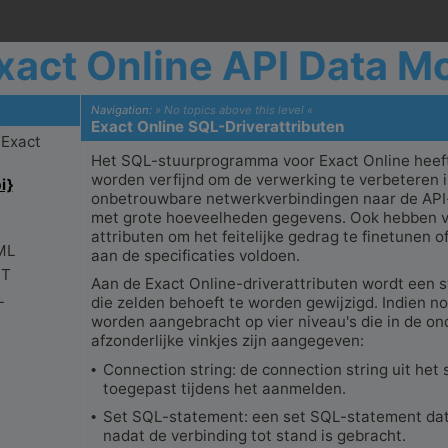
xact Online API Data M
Navigation:
» No topics above this level «
Exact Online SQL-Driverattributen
Het SQL-stuurprogramma voor Exact Online heef
worden verfijnd om de verwerking te verbeteren i
onbetrouwbare netwerkverbindingen naar de API-
met grote hoeveelheden gegevens. Ook hebben vee
attributen om het feitelijke gedrag te finetunen o
aan de specificaties voldoen.
Aan de Exact Online-driverattributen wordt een
die zelden behoeft te worden gewijzigd. Indien n
worden aangebracht op vier niveau's die in de o
afzonderlijke vinkjes zijn aangegeven:
Connection string: de connection string uit het
•
toegepast tijdens het aanmelden.
Set SQL-statement: een set SQL-statement da
•
nadat de verbinding tot stand is gebracht.