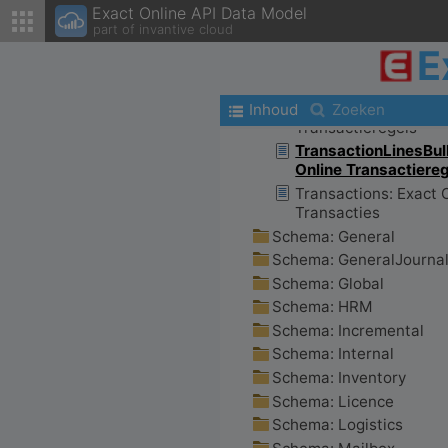
Exact Online API Data Model
part of invantive cloud
E
Inhoud
Zoeken