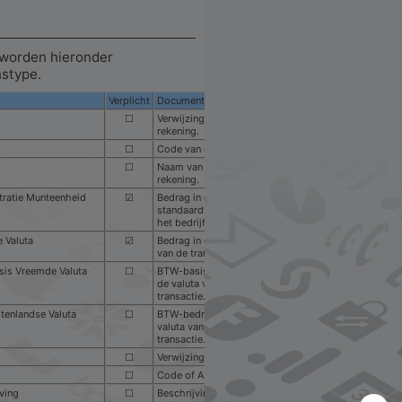
 worden hieronder
stype.
Verplicht
Documentatie
☐
Verwijzing naar de
rekening.
☐
Code van de rekening.
☐
Naam van de
rekening.
tratie Munteenheid
☑
Bedrag in de
standaardvaluta van
het bedrijf.
 Valuta
☑
Bedrag in de valuta
van de transactie.
is Vreemde Valuta
☐
BTW-basisbedrag in
de valuta van de
transactie.
tenlandse Valuta
☐
BTW-bedrag in de
valuta van de
transactie.
☐
Verwijzing naar activa.
☐
Code of Asset.
ving
☐
Beschrijving van de