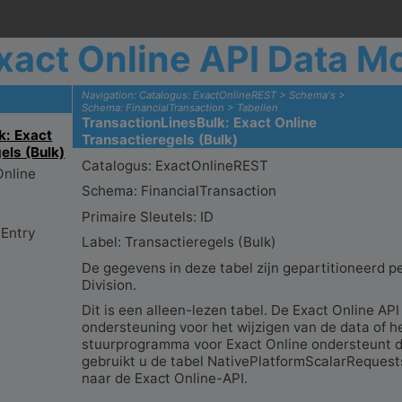
xact Online API Data M
Navigation: Catalogus: ExactOnlineREST > Schema's >
Schema: FinancialTransaction > Tabellen
TransactionLinesBulk: Exact Online
Transactieregels (Bulk)
Catalogus: ExactOnlineREST
Schema: FinancialTransaction
Primaire Sleutels: ID
Label: Transactieregels (Bulk)
De gegevens in deze tabel zijn gepartitioneerd 
Division.
Dit is een alleen-lezen tabel. De Exact Online API
ondersteuning voor het wijzigen van de data of h
stuurprogramma voor Exact Online ondersteunt dit
gebruikt u de tabel NativePlatformScalarReques
naar de Exact Online-API.