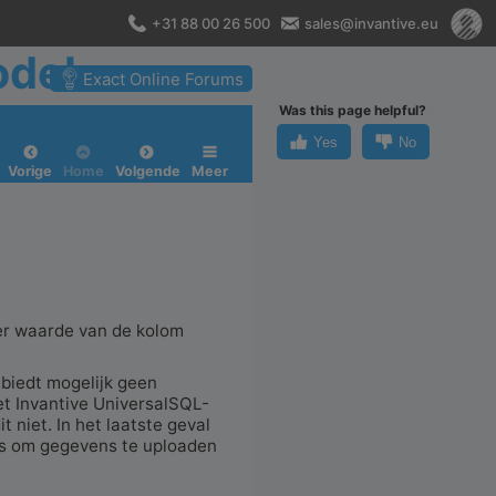
+31 88 00 26 500
sales@invantive.eu
odel
Exact Online Forums
Was this page helpful?
Yes
No
Vorige
Home
Volgende
Meer
per waarde van de kolom
 biedt mogelijk geen
et Invantive UniversalSQL-
 niet. In het laatste geval
ts om gegevens te uploaden