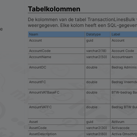
Tabelkolommen
De kolommen van de tabel TransactionLinesBulk
weergegeven. Elke kolom heeft een SQL-gegeven
Naam
Datatype
Label
Account
guid
Account
AccountCode
varchar2(18)
Account Code
AccountName
varchar2(50)
Accountnaam
AmountDC
double
Bedrag Adminis
AmountFC
double
Bedrag Vreemde
AmountVATBaseFC
double
BTW-bedrag Bas
AmountVATFC
double
Bedrag BTW Bui
Asset
guid
Activum
AssetCode
varchar2(30)
Activacode
AssetDescription
varchar2(60)
Activa Omschrij